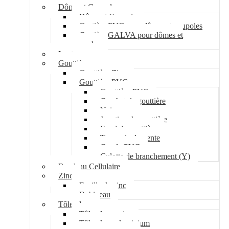
Dôme et Coupole
Dôme et Coupole
Costière PVC pour dômes et coupoles
Costière GALVA pour dômes et
coupoles
Lanterneau
Gouttière
Gouttière Zinc
Gouttière PVC
Gouttière PVC
Crochet de gouttière
Naissance
Jonction de gouttière
Fond de gouttière
Tuyau de descente
Coude PVC
Culotte de branchement (Y)
Bandeau Cellulaire
Zinc
Feuille de zinc
Bobineau
Tôle plane
Tôle plane acier
Tôle plane aluminium