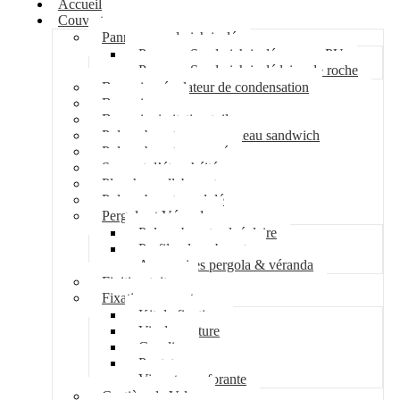
Accueil
Couverture
Panneau sandwich isolé
Panneau Sandwich isolé mousse PU
Panneau Sandwich isolé laine de roche
Bac acier régulateur de condensation
Bac acier sec
Bac acier imitation tuile
Polycarbonate pour panneau sandwich
Polycarbonate nervuré
Support d’étanchéité
Plancher collaborant
Polycarbonate ondulé
Pergola et Véranda
Polycarbonate alvéolaire
Profil polycarbonate
Accessoires pergola & véranda
Finition toiture
Fixation couverture
Kit de fixation
Vis de couture
Cavalier
Pontet
Vis auto-perforante
Costière de Velux