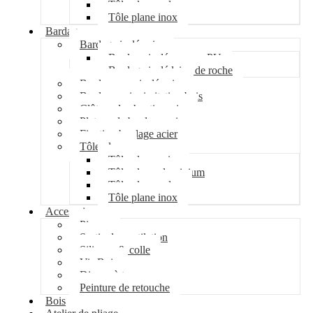
Tôle plane galva
Tôle plane inox
Bardage
Bardage isolé acier
Bardage isolé mousse PU
Bardage isolé laine de roche
Bardage non isolé acier
Bardage acier imitation bois
Clôture de chantier acier
Plateau de bardage acier
Fixation bardage acier
Tôle plane
Tôle plane acier
Tôle plane aluminium
Tôle plane galva
Tôle plane inox
Accessoires
Pipeco
Sortie de ventilation
Silicone & colle
Vis Bois
Disque à tronçonner
Peinture de retouche
Bois