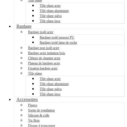
Tôle plane
Tôle plane acier
Tôle plane aluminium
Tôle plane galva
Tôle plane inox
Bardage
Bardage isolé acier
Bardage isolé mousse PU
Bardage isolé laine de roche
Bardage non isolé acier
Bardage acier imitation bois
Clôture de chantier acier
Plateau de bardage acier
Fixation bardage acier
Tôle plane
Tôle plane acier
Tôle plane aluminium
Tôle plane galva
Tôle plane inox
Accessoires
Pipeco
Sortie de ventilation
Silicone & colle
Vis Bois
Disque à tronçonner