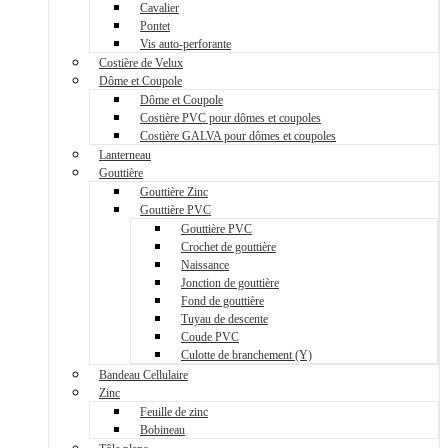
Cavalier
Pontet
Vis auto-perforante
Costière de Velux
Dôme et Coupole
Dôme et Coupole
Costière PVC pour dômes et coupoles
Costière GALVA pour dômes et coupoles
Lanterneau
Gouttière
Gouttière Zinc
Gouttière PVC
Gouttière PVC
Crochet de gouttière
Naissance
Jonction de gouttière
Fond de gouttière
Tuyau de descente
Coude PVC
Culotte de branchement (Y)
Bandeau Cellulaire
Zinc
Feuille de zinc
Bobineau