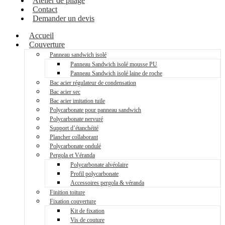
Atelier de pliage
Contact
Demander un devis
Accueil
Couverture
Panneau sandwich isolé
Panneau Sandwich isolé mousse PU
Panneau Sandwich isolé laine de roche
Bac acier régulateur de condensation
Bac acier sec
Bac acier imitation tuile
Polycarbonate pour panneau sandwich
Polycarbonate nervuré
Support d’étanchéité
Plancher collaborant
Polycarbonate ondulé
Pergola et Véranda
Polycarbonate alvéolaire
Profil polycarbonate
Accessoires pergola & véranda
Finition toiture
Fixation couverture
Kit de fixation
Vis de couture