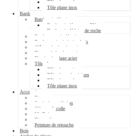
Tôle plane galva
Tôle plane inox
Bardage
Bardage isolé acier
Bardage isolé mousse PU
Bardage isolé laine de roche
Bardage non isolé acier
Bardage acier imitation bois
Clôture de chantier acier
Plateau de bardage acier
Fixation bardage acier
Tôle plane
Tôle plane acier
Tôle plane aluminium
Tôle plane galva
Tôle plane inox
Accessoires
Pipeco
Sortie de ventilation
Silicone & colle
Vis Bois
Disque à tronçonner
Peinture de retouche
Bois