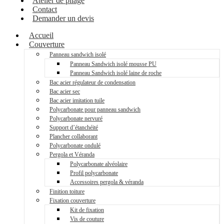
Atelier de pliage
Contact
Demander un devis
Accueil
Couverture
Panneau sandwich isolé
Panneau Sandwich isolé mousse PU
Panneau Sandwich isolé laine de roche
Bac acier régulateur de condensation
Bac acier sec
Bac acier imitation tuile
Polycarbonate pour panneau sandwich
Polycarbonate nervuré
Support d’étanchéité
Plancher collaborant
Polycarbonate ondulé
Pergola et Véranda
Polycarbonate alvéolaire
Profil polycarbonate
Accessoires pergola & véranda
Finition toiture
Fixation couverture
Kit de fixation
Vis de couture