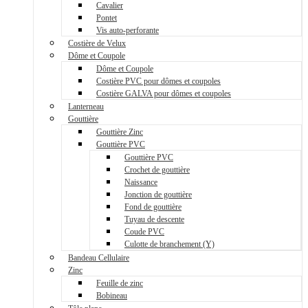
Cavalier
Pontet
Vis auto-perforante
Costière de Velux
Dôme et Coupole
Dôme et Coupole
Costière PVC pour dômes et coupoles
Costière GALVA pour dômes et coupoles
Lanterneau
Gouttière
Gouttière Zinc
Gouttière PVC
Gouttière PVC
Crochet de gouttière
Naissance
Jonction de gouttière
Fond de gouttière
Tuyau de descente
Coude PVC
Culotte de branchement (Y)
Bandeau Cellulaire
Zinc
Feuille de zinc
Bobineau