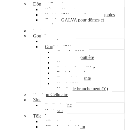
Dôme et Coupole
Dôme et Coupole
Costière PVC pour dômes et coupoles
Costière GALVA pour dômes et
coupoles
Lanterneau
Gouttière
Gouttière Zinc
Gouttière PVC
Gouttière PVC
Crochet de gouttière
Naissance
Jonction de gouttière
Fond de gouttière
Tuyau de descente
Coude PVC
Culotte de branchement (Y)
Bandeau Cellulaire
Zinc
Feuille de zinc
Bobineau
Tôle plane
Tôle plane acier
Tôle plane aluminium