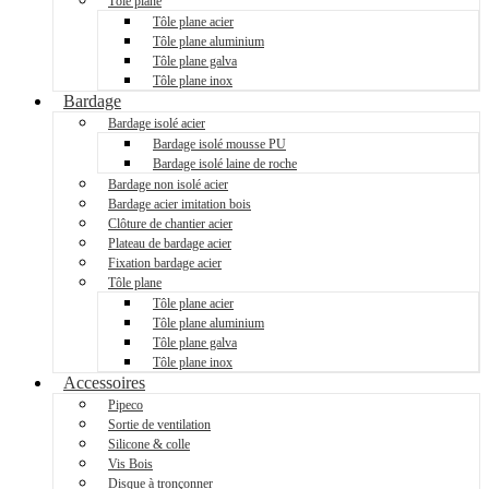
Tôle plane
Tôle plane acier
Tôle plane aluminium
Tôle plane galva
Tôle plane inox
Bardage
Bardage isolé acier
Bardage isolé mousse PU
Bardage isolé laine de roche
Bardage non isolé acier
Bardage acier imitation bois
Clôture de chantier acier
Plateau de bardage acier
Fixation bardage acier
Tôle plane
Tôle plane acier
Tôle plane aluminium
Tôle plane galva
Tôle plane inox
Accessoires
Pipeco
Sortie de ventilation
Silicone & colle
Vis Bois
Disque à tronçonner