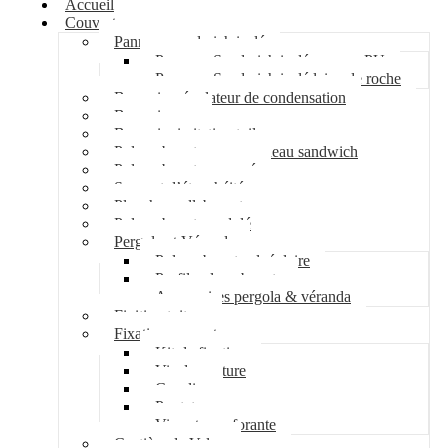
Accueil
Couverture
Panneau sandwich isolé
Panneau Sandwich isolé mousse PU
Panneau Sandwich isolé laine de roche
Bac acier régulateur de condensation
Bac acier sec
Bac acier imitation tuile
Polycarbonate pour panneau sandwich
Polycarbonate nervuré
Support d’étanchéité
Plancher collaborant
Polycarbonate ondulé
Pergola et Véranda
Polycarbonate alvéolaire
Profil polycarbonate
Accessoires pergola & véranda
Finition toiture
Fixation couverture
Kit de fixation
Vis de couture
Cavalier
Pontet
Vis auto-perforante
Costière de Velux