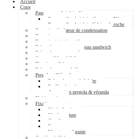
Accueil
Couverture
Panneau sandwich isolé
Panneau Sandwich isolé mousse PU
Panneau Sandwich isolé laine de roche
Bac acier régulateur de condensation
Bac acier sec
Bac acier imitation tuile
Polycarbonate pour panneau sandwich
Polycarbonate nervuré
Support d’étanchéité
Plancher collaborant
Polycarbonate ondulé
Pergola et Véranda
Polycarbonate alvéolaire
Profil polycarbonate
Accessoires pergola & véranda
Finition toiture
Fixation couverture
Kit de fixation
Vis de couture
Cavalier
Pontet
Vis auto-perforante
Costière de Velux