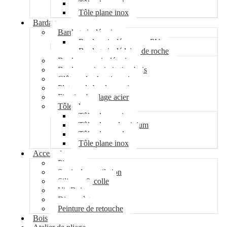
Tôle plane galva
Tôle plane inox
Bardage
Bardage isolé acier
Bardage isolé mousse PU
Bardage isolé laine de roche
Bardage non isolé acier
Bardage acier imitation bois
Clôture de chantier acier
Plateau de bardage acier
Fixation bardage acier
Tôle plane
Tôle plane acier
Tôle plane aluminium
Tôle plane galva
Tôle plane inox
Accessoires
Pipeco
Sortie de ventilation
Silicone & colle
Vis Bois
Disque à tronçonner
Peinture de retouche
Bois