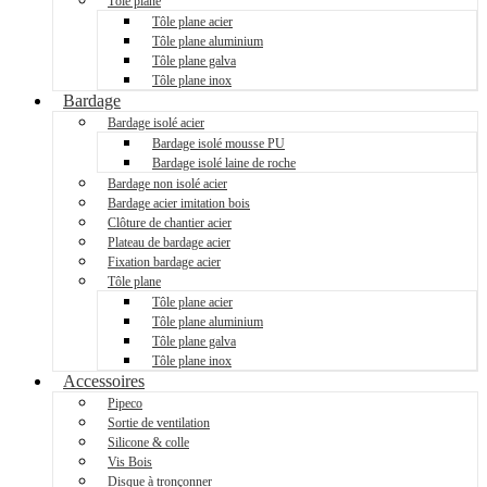
Tôle plane
Tôle plane acier
Tôle plane aluminium
Tôle plane galva
Tôle plane inox
Bardage
Bardage isolé acier
Bardage isolé mousse PU
Bardage isolé laine de roche
Bardage non isolé acier
Bardage acier imitation bois
Clôture de chantier acier
Plateau de bardage acier
Fixation bardage acier
Tôle plane
Tôle plane acier
Tôle plane aluminium
Tôle plane galva
Tôle plane inox
Accessoires
Pipeco
Sortie de ventilation
Silicone & colle
Vis Bois
Disque à tronçonner