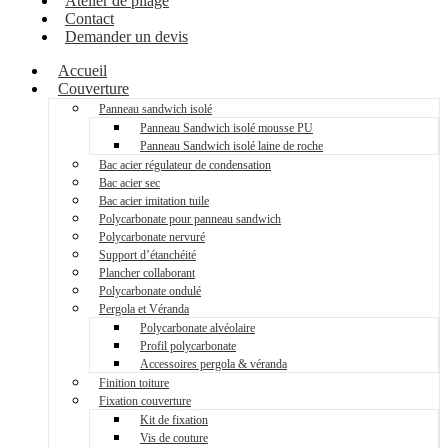
Atelier de pliage
Contact
Demander un devis
Accueil
Couverture
Panneau sandwich isolé
Panneau Sandwich isolé mousse PU
Panneau Sandwich isolé laine de roche
Bac acier régulateur de condensation
Bac acier sec
Bac acier imitation tuile
Polycarbonate pour panneau sandwich
Polycarbonate nervuré
Support d’étanchéité
Plancher collaborant
Polycarbonate ondulé
Pergola et Véranda
Polycarbonate alvéolaire
Profil polycarbonate
Accessoires pergola & véranda
Finition toiture
Fixation couverture
Kit de fixation
Vis de couture