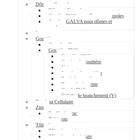
Dôme et Coupole
Dôme et Coupole
Costière PVC pour dômes et coupoles
Costière GALVA pour dômes et
coupoles
Lanterneau
Gouttière
Gouttière Zinc
Gouttière PVC
Gouttière PVC
Crochet de gouttière
Naissance
Jonction de gouttière
Fond de gouttière
Tuyau de descente
Coude PVC
Culotte de branchement (Y)
Bandeau Cellulaire
Zinc
Feuille de zinc
Bobineau
Tôle plane
Tôle plane acier
Tôle plane aluminium