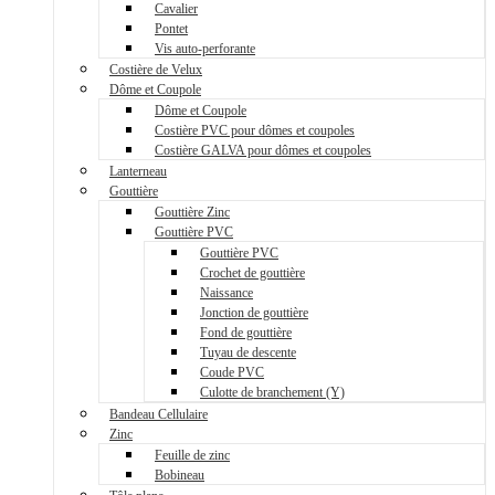
Cavalier
Pontet
Vis auto-perforante
Costière de Velux
Dôme et Coupole
Dôme et Coupole
Costière PVC pour dômes et coupoles
Costière GALVA pour dômes et coupoles
Lanterneau
Gouttière
Gouttière Zinc
Gouttière PVC
Gouttière PVC
Crochet de gouttière
Naissance
Jonction de gouttière
Fond de gouttière
Tuyau de descente
Coude PVC
Culotte de branchement (Y)
Bandeau Cellulaire
Zinc
Feuille de zinc
Bobineau