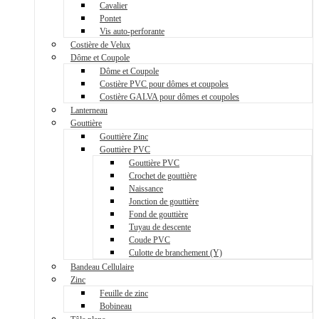
Cavalier
Pontet
Vis auto-perforante
Costière de Velux
Dôme et Coupole
Dôme et Coupole
Costière PVC pour dômes et coupoles
Costière GALVA pour dômes et coupoles
Lanterneau
Gouttière
Gouttière Zinc
Gouttière PVC
Gouttière PVC
Crochet de gouttière
Naissance
Jonction de gouttière
Fond de gouttière
Tuyau de descente
Coude PVC
Culotte de branchement (Y)
Bandeau Cellulaire
Zinc
Feuille de zinc
Bobineau