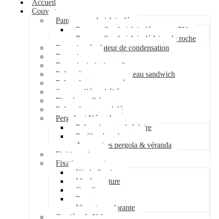
Accueil
Couverture
Panneau sandwich isolé
Panneau Sandwich isolé mousse PU
Panneau Sandwich isolé laine de roche
Bac acier régulateur de condensation
Bac acier sec
Bac acier imitation tuile
Polycarbonate pour panneau sandwich
Polycarbonate nervuré
Support d’étanchéité
Plancher collaborant
Polycarbonate ondulé
Pergola et Véranda
Polycarbonate alvéolaire
Profil polycarbonate
Accessoires pergola & véranda
Finition toiture
Fixation couverture
Kit de fixation
Vis de couture
Cavalier
Pontet
Vis auto-perforante
Costière de Velux