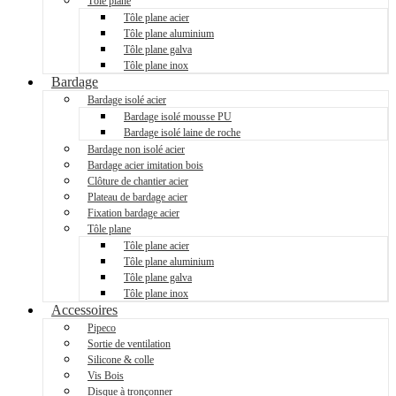
Tôle plane
Tôle plane acier
Tôle plane aluminium
Tôle plane galva
Tôle plane inox
Bardage
Bardage isolé acier
Bardage isolé mousse PU
Bardage isolé laine de roche
Bardage non isolé acier
Bardage acier imitation bois
Clôture de chantier acier
Plateau de bardage acier
Fixation bardage acier
Tôle plane
Tôle plane acier
Tôle plane aluminium
Tôle plane galva
Tôle plane inox
Accessoires
Pipeco
Sortie de ventilation
Silicone & colle
Vis Bois
Disque à tronçonner