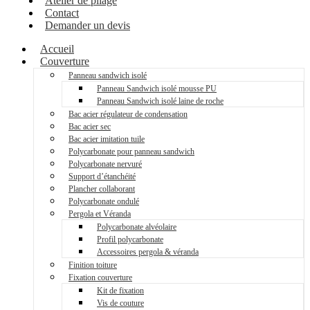
Atelier de pliage
Contact
Demander un devis
Accueil
Couverture
Panneau sandwich isolé
Panneau Sandwich isolé mousse PU
Panneau Sandwich isolé laine de roche
Bac acier régulateur de condensation
Bac acier sec
Bac acier imitation tuile
Polycarbonate pour panneau sandwich
Polycarbonate nervuré
Support d’étanchéité
Plancher collaborant
Polycarbonate ondulé
Pergola et Véranda
Polycarbonate alvéolaire
Profil polycarbonate
Accessoires pergola & véranda
Finition toiture
Fixation couverture
Kit de fixation
Vis de couture