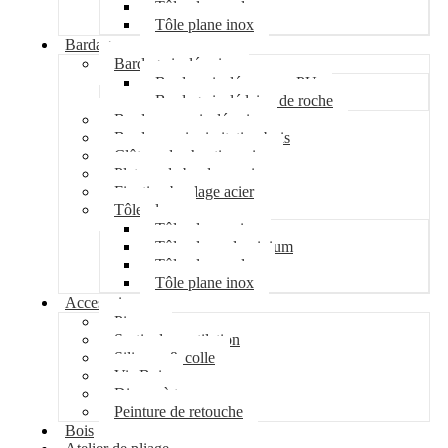
Tôle plane galva
Tôle plane inox
Bardage
Bardage isolé acier
Bardage isolé mousse PU
Bardage isolé laine de roche
Bardage non isolé acier
Bardage acier imitation bois
Clôture de chantier acier
Plateau de bardage acier
Fixation bardage acier
Tôle plane
Tôle plane acier
Tôle plane aluminium
Tôle plane galva
Tôle plane inox
Accessoires
Pipeco
Sortie de ventilation
Silicone & colle
Vis Bois
Disque à tronçonner
Peinture de retouche
Bois