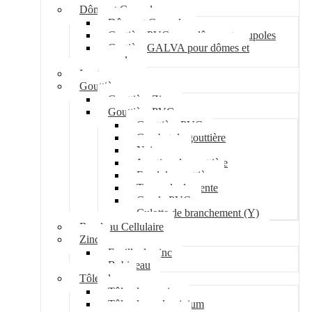
Dôme et Coupole
Dôme et Coupole
Costière PVC pour dômes et coupoles
Costière GALVA pour dômes et
coupoles
Lanterneau
Gouttière
Gouttière Zinc
Gouttière PVC
Gouttière PVC
Crochet de gouttière
Naissance
Jonction de gouttière
Fond de gouttière
Tuyau de descente
Coude PVC
Culotte de branchement (Y)
Bandeau Cellulaire
Zinc
Feuille de zinc
Bobineau
Tôle plane
Tôle plane acier
Tôle plane aluminium