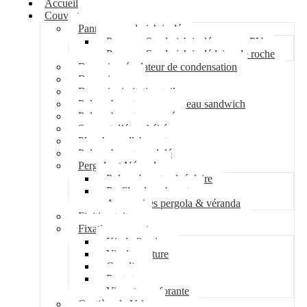
Accueil
Couverture
Panneau sandwich isolé
Panneau Sandwich isolé mousse PU
Panneau Sandwich isolé laine de roche
Bac acier régulateur de condensation
Bac acier sec
Bac acier imitation tuile
Polycarbonate pour panneau sandwich
Polycarbonate nervuré
Support d’étanchéité
Plancher collaborant
Polycarbonate ondulé
Pergola et Véranda
Polycarbonate alvéolaire
Profil polycarbonate
Accessoires pergola & véranda
Finition toiture
Fixation couverture
Kit de fixation
Vis de couture
Cavalier
Pontet
Vis auto-perforante
Costière de Velux