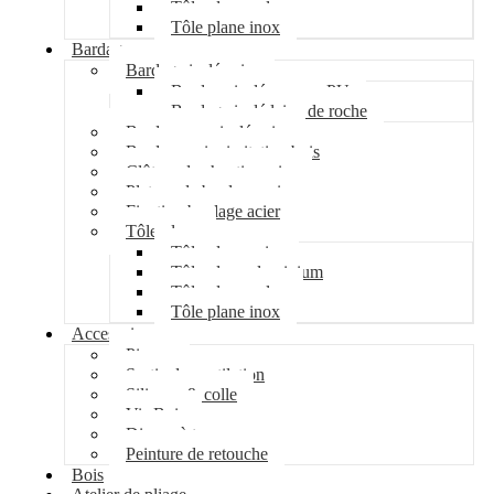
Tôle plane galva
Tôle plane inox
Bardage
Bardage isolé acier
Bardage isolé mousse PU
Bardage isolé laine de roche
Bardage non isolé acier
Bardage acier imitation bois
Clôture de chantier acier
Plateau de bardage acier
Fixation bardage acier
Tôle plane
Tôle plane acier
Tôle plane aluminium
Tôle plane galva
Tôle plane inox
Accessoires
Pipeco
Sortie de ventilation
Silicone & colle
Vis Bois
Disque à tronçonner
Peinture de retouche
Bois