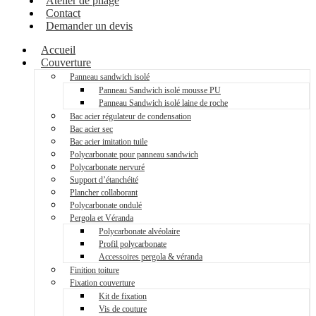
Atelier de pliage
Contact
Demander un devis
Accueil
Couverture
Panneau sandwich isolé
Panneau Sandwich isolé mousse PU
Panneau Sandwich isolé laine de roche
Bac acier régulateur de condensation
Bac acier sec
Bac acier imitation tuile
Polycarbonate pour panneau sandwich
Polycarbonate nervuré
Support d’étanchéité
Plancher collaborant
Polycarbonate ondulé
Pergola et Véranda
Polycarbonate alvéolaire
Profil polycarbonate
Accessoires pergola & véranda
Finition toiture
Fixation couverture
Kit de fixation
Vis de couture