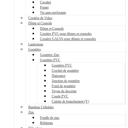
Cavalier
Pontet
Vis auto-perforante
Costière de Velux
Dôme et Coupole
Dôme et Coupole
Costière PVC pour dômes et coupoles
Costière GALVA pour dômes et coupoles
Lanterneau
Gouttière
Gouttière Zinc
Gouttière PVC
Gouttière PVC
Crochet de gouttière
Naissance
Jonction de gouttière
Fond de gouttière
Tuyau de descente
Coude PVC
Culotte de branchement (Y)
Bandeau Cellulaire
Zinc
Feuille de zinc
Bobineau