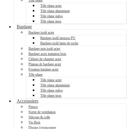
Tôle plane
Tôle plane acier
Tôle plane aluminium
Tôle plane galva
Tôle plane inox
Bardage
Bardage isolé acier
Bardage isolé mousse PU
Bardage isolé laine de roche
Bardage non isolé acier
Bardage acier imitation bois
Clôture de chantier acier
Plateau de bardage acier
Fixation bardage acier
Tôle plane
Tôle plane acier
Tôle plane aluminium
Tôle plane galva
Tôle plane inox
Accessoires
Pipeco
Sortie de ventilation
Silicone & colle
Vis Bois
Disque à tronçonner