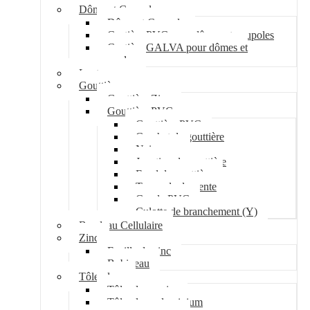
Dôme et Coupole
Dôme et Coupole
Costière PVC pour dômes et coupoles
Costière GALVA pour dômes et
coupoles
Lanterneau
Gouttière
Gouttière Zinc
Gouttière PVC
Gouttière PVC
Crochet de gouttière
Naissance
Jonction de gouttière
Fond de gouttière
Tuyau de descente
Coude PVC
Culotte de branchement (Y)
Bandeau Cellulaire
Zinc
Feuille de zinc
Bobineau
Tôle plane
Tôle plane acier
Tôle plane aluminium