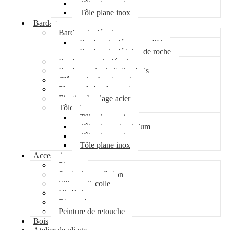
Tôle plane galva
Tôle plane inox
Bardage
Bardage isolé acier
Bardage isolé mousse PU
Bardage isolé laine de roche
Bardage non isolé acier
Bardage acier imitation bois
Clôture de chantier acier
Plateau de bardage acier
Fixation bardage acier
Tôle plane
Tôle plane acier
Tôle plane aluminium
Tôle plane galva
Tôle plane inox
Accessoires
Pipeco
Sortie de ventilation
Silicone & colle
Vis Bois
Disque à tronçonner
Peinture de retouche
Bois