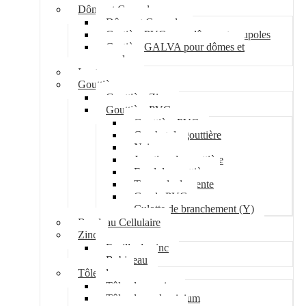
Dôme et Coupole
Dôme et Coupole
Costière PVC pour dômes et coupoles
Costière GALVA pour dômes et
coupoles
Lanterneau
Gouttière
Gouttière Zinc
Gouttière PVC
Gouttière PVC
Crochet de gouttière
Naissance
Jonction de gouttière
Fond de gouttière
Tuyau de descente
Coude PVC
Culotte de branchement (Y)
Bandeau Cellulaire
Zinc
Feuille de zinc
Bobineau
Tôle plane
Tôle plane acier
Tôle plane aluminium