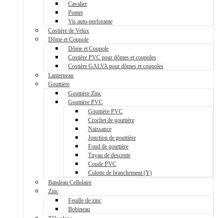
Cavalier
Pontet
Vis auto-perforante
Costière de Velux
Dôme et Coupole
Dôme et Coupole
Costière PVC pour dômes et coupoles
Costière GALVA pour dômes et coupoles
Lanterneau
Gouttière
Gouttière Zinc
Gouttière PVC
Gouttière PVC
Crochet de gouttière
Naissance
Jonction de gouttière
Fond de gouttière
Tuyau de descente
Coude PVC
Culotte de branchement (Y)
Bandeau Cellulaire
Zinc
Feuille de zinc
Bobineau