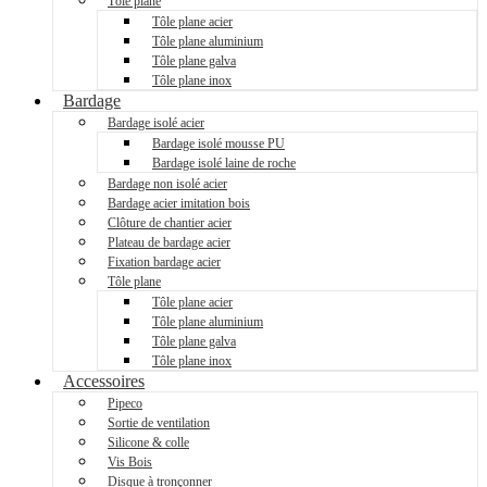
Tôle plane
Tôle plane acier
Tôle plane aluminium
Tôle plane galva
Tôle plane inox
Bardage
Bardage isolé acier
Bardage isolé mousse PU
Bardage isolé laine de roche
Bardage non isolé acier
Bardage acier imitation bois
Clôture de chantier acier
Plateau de bardage acier
Fixation bardage acier
Tôle plane
Tôle plane acier
Tôle plane aluminium
Tôle plane galva
Tôle plane inox
Accessoires
Pipeco
Sortie de ventilation
Silicone & colle
Vis Bois
Disque à tronçonner