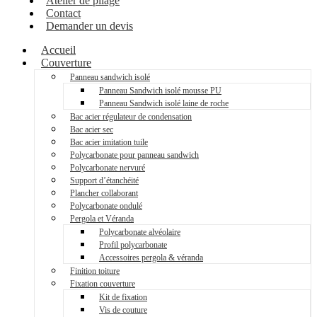
Atelier de pliage
Contact
Demander un devis
Accueil
Couverture
Panneau sandwich isolé
Panneau Sandwich isolé mousse PU
Panneau Sandwich isolé laine de roche
Bac acier régulateur de condensation
Bac acier sec
Bac acier imitation tuile
Polycarbonate pour panneau sandwich
Polycarbonate nervuré
Support d’étanchéité
Plancher collaborant
Polycarbonate ondulé
Pergola et Véranda
Polycarbonate alvéolaire
Profil polycarbonate
Accessoires pergola & véranda
Finition toiture
Fixation couverture
Kit de fixation
Vis de couture