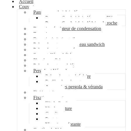
Accueil
Couverture
Panneau sandwich isolé
Panneau Sandwich isolé mousse PU
Panneau Sandwich isolé laine de roche
Bac acier régulateur de condensation
Bac acier sec
Bac acier imitation tuile
Polycarbonate pour panneau sandwich
Polycarbonate nervuré
Support d’étanchéité
Plancher collaborant
Polycarbonate ondulé
Pergola et Véranda
Polycarbonate alvéolaire
Profil polycarbonate
Accessoires pergola & véranda
Finition toiture
Fixation couverture
Kit de fixation
Vis de couture
Cavalier
Pontet
Vis auto-perforante
Costière de Velux