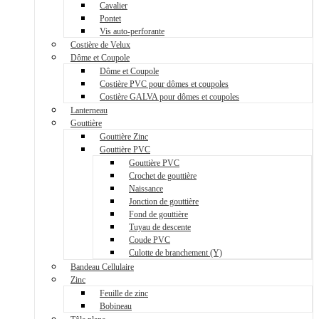
Cavalier
Pontet
Vis auto-perforante
Costière de Velux
Dôme et Coupole
Dôme et Coupole
Costière PVC pour dômes et coupoles
Costière GALVA pour dômes et coupoles
Lanterneau
Gouttière
Gouttière Zinc
Gouttière PVC
Gouttière PVC
Crochet de gouttière
Naissance
Jonction de gouttière
Fond de gouttière
Tuyau de descente
Coude PVC
Culotte de branchement (Y)
Bandeau Cellulaire
Zinc
Feuille de zinc
Bobineau