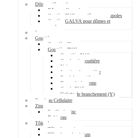
Dôme et Coupole
Dôme et Coupole
Costière PVC pour dômes et coupoles
Costière GALVA pour dômes et
coupoles
Lanterneau
Gouttière
Gouttière Zinc
Gouttière PVC
Gouttière PVC
Crochet de gouttière
Naissance
Jonction de gouttière
Fond de gouttière
Tuyau de descente
Coude PVC
Culotte de branchement (Y)
Bandeau Cellulaire
Zinc
Feuille de zinc
Bobineau
Tôle plane
Tôle plane acier
Tôle plane aluminium