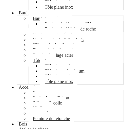
Tôle plane galva
Tôle plane inox
Bardage
Bardage isolé acier
Bardage isolé mousse PU
Bardage isolé laine de roche
Bardage non isolé acier
Bardage acier imitation bois
Clôture de chantier acier
Plateau de bardage acier
Fixation bardage acier
Tôle plane
Tôle plane acier
Tôle plane aluminium
Tôle plane galva
Tôle plane inox
Accessoires
Pipeco
Sortie de ventilation
Silicone & colle
Vis Bois
Disque à tronçonner
Peinture de retouche
Bois