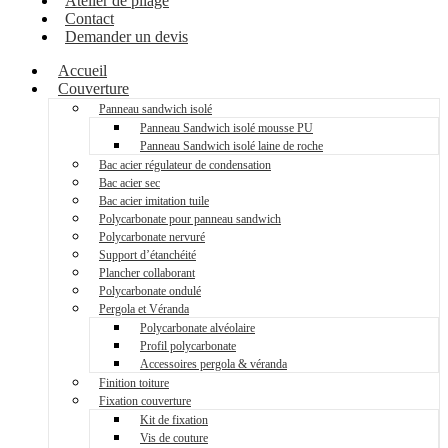
Atelier de pliage
Contact
Demander un devis
Accueil
Couverture
Panneau sandwich isolé
Panneau Sandwich isolé mousse PU
Panneau Sandwich isolé laine de roche
Bac acier régulateur de condensation
Bac acier sec
Bac acier imitation tuile
Polycarbonate pour panneau sandwich
Polycarbonate nervuré
Support d’étanchéité
Plancher collaborant
Polycarbonate ondulé
Pergola et Véranda
Polycarbonate alvéolaire
Profil polycarbonate
Accessoires pergola & véranda
Finition toiture
Fixation couverture
Kit de fixation
Vis de couture