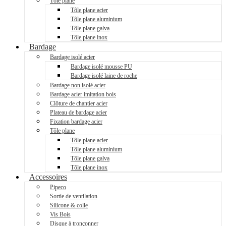
Tôle plane
Tôle plane acier
Tôle plane aluminium
Tôle plane galva
Tôle plane inox
Bardage
Bardage isolé acier
Bardage isolé mousse PU
Bardage isolé laine de roche
Bardage non isolé acier
Bardage acier imitation bois
Clôture de chantier acier
Plateau de bardage acier
Fixation bardage acier
Tôle plane
Tôle plane acier
Tôle plane aluminium
Tôle plane galva
Tôle plane inox
Accessoires
Pipeco
Sortie de ventilation
Silicone & colle
Vis Bois
Disque à tronçonner