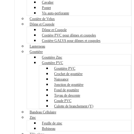
Cavalier
Pontet
Vis auto-perforante
Costière de Velux
Dôme et Coupole
Dôme et Coupole
Costière PVC pour dômes et coupoles
Costière GALVA pour dômes et coupoles
Lanterneau
Gouttière
Gouttière Zinc
Gouttière PVC
Gouttière PVC
Crochet de gouttière
Naissance
Jonction de gouttière
Fond de gouttière
Tuyau de descente
Coude PVC
Culotte de branchement (Y)
Bandeau Cellulaire
Zinc
Feuille de zinc
Bobineau