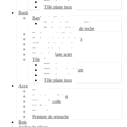
Tôle plane galva
Tôle plane inox
Bardage
Bardage isolé acier
Bardage isolé mousse PU
Bardage isolé laine de roche
Bardage non isolé acier
Bardage acier imitation bois
Clôture de chantier acier
Plateau de bardage acier
Fixation bardage acier
Tôle plane
Tôle plane acier
Tôle plane aluminium
Tôle plane galva
Tôle plane inox
Accessoires
Pipeco
Sortie de ventilation
Silicone & colle
Vis Bois
Disque à tronçonner
Peinture de retouche
Bois