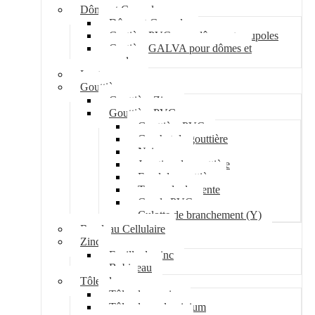
Dôme et Coupole
Dôme et Coupole
Costière PVC pour dômes et coupoles
Costière GALVA pour dômes et
coupoles
Lanterneau
Gouttière
Gouttière Zinc
Gouttière PVC
Gouttière PVC
Crochet de gouttière
Naissance
Jonction de gouttière
Fond de gouttière
Tuyau de descente
Coude PVC
Culotte de branchement (Y)
Bandeau Cellulaire
Zinc
Feuille de zinc
Bobineau
Tôle plane
Tôle plane acier
Tôle plane aluminium