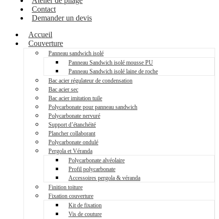
Atelier de pliage
Contact
Demander un devis
Accueil
Couverture
Panneau sandwich isolé
Panneau Sandwich isolé mousse PU
Panneau Sandwich isolé laine de roche
Bac acier régulateur de condensation
Bac acier sec
Bac acier imitation tuile
Polycarbonate pour panneau sandwich
Polycarbonate nervuré
Support d’étanchéité
Plancher collaborant
Polycarbonate ondulé
Pergola et Véranda
Polycarbonate alvéolaire
Profil polycarbonate
Accessoires pergola & véranda
Finition toiture
Fixation couverture
Kit de fixation
Vis de couture