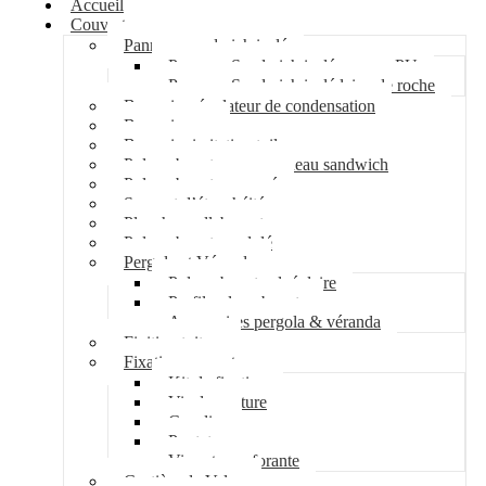
Accueil
Couverture
Panneau sandwich isolé
Panneau Sandwich isolé mousse PU
Panneau Sandwich isolé laine de roche
Bac acier régulateur de condensation
Bac acier sec
Bac acier imitation tuile
Polycarbonate pour panneau sandwich
Polycarbonate nervuré
Support d’étanchéité
Plancher collaborant
Polycarbonate ondulé
Pergola et Véranda
Polycarbonate alvéolaire
Profil polycarbonate
Accessoires pergola & véranda
Finition toiture
Fixation couverture
Kit de fixation
Vis de couture
Cavalier
Pontet
Vis auto-perforante
Costière de Velux