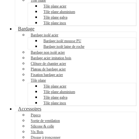
Tôle plane
Tôle plane acier
Tôle plane aluminium
Tôle plane galva
Tôle plane inox
Bardage
Bardage isolé acier
Bardage isolé mousse PU
Bardage isolé laine de roche
Bardage non isolé acier
Bardage acier imitation bois
Clôture de chantier acier
Plateau de bardage acier
Fixation bardage acier
Tôle plane
Tôle plane acier
Tôle plane aluminium
Tôle plane galva
Tôle plane inox
Accessoires
Pipeco
Sortie de ventilation
Silicone & colle
Vis Bois
Disque à tronçonner