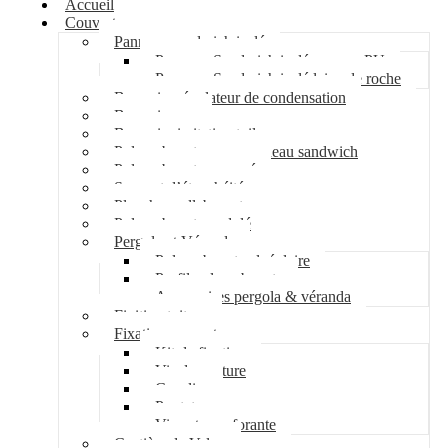
Accueil
Couverture
Panneau sandwich isolé
Panneau Sandwich isolé mousse PU
Panneau Sandwich isolé laine de roche
Bac acier régulateur de condensation
Bac acier sec
Bac acier imitation tuile
Polycarbonate pour panneau sandwich
Polycarbonate nervuré
Support d’étanchéité
Plancher collaborant
Polycarbonate ondulé
Pergola et Véranda
Polycarbonate alvéolaire
Profil polycarbonate
Accessoires pergola & véranda
Finition toiture
Fixation couverture
Kit de fixation
Vis de couture
Cavalier
Pontet
Vis auto-perforante
Costière de Velux