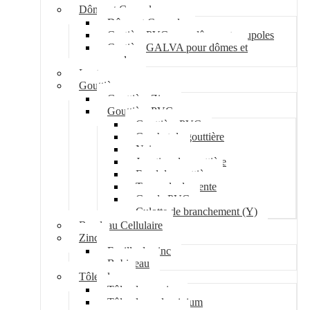
Dôme et Coupole
Dôme et Coupole
Costière PVC pour dômes et coupoles
Costière GALVA pour dômes et
coupoles
Lanterneau
Gouttière
Gouttière Zinc
Gouttière PVC
Gouttière PVC
Crochet de gouttière
Naissance
Jonction de gouttière
Fond de gouttière
Tuyau de descente
Coude PVC
Culotte de branchement (Y)
Bandeau Cellulaire
Zinc
Feuille de zinc
Bobineau
Tôle plane
Tôle plane acier
Tôle plane aluminium