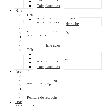
Tôle plane galva
Tôle plane inox
Bardage
Bardage isolé acier
Bardage isolé mousse PU
Bardage isolé laine de roche
Bardage non isolé acier
Bardage acier imitation bois
Clôture de chantier acier
Plateau de bardage acier
Fixation bardage acier
Tôle plane
Tôle plane acier
Tôle plane aluminium
Tôle plane galva
Tôle plane inox
Accessoires
Pipeco
Sortie de ventilation
Silicone & colle
Vis Bois
Disque à tronçonner
Peinture de retouche
Bois