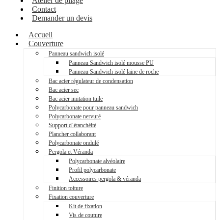
Atelier de pliage
Contact
Demander un devis
Accueil
Couverture
Panneau sandwich isolé
Panneau Sandwich isolé mousse PU
Panneau Sandwich isolé laine de roche
Bac acier régulateur de condensation
Bac acier sec
Bac acier imitation tuile
Polycarbonate pour panneau sandwich
Polycarbonate nervuré
Support d’étanchéité
Plancher collaborant
Polycarbonate ondulé
Pergola et Véranda
Polycarbonate alvéolaire
Profil polycarbonate
Accessoires pergola & véranda
Finition toiture
Fixation couverture
Kit de fixation
Vis de couture