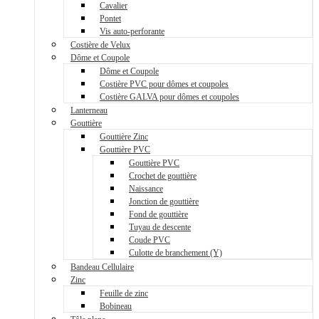
Cavalier
Pontet
Vis auto-perforante
Costière de Velux
Dôme et Coupole
Dôme et Coupole
Costière PVC pour dômes et coupoles
Costière GALVA pour dômes et coupoles
Lanterneau
Gouttière
Gouttière Zinc
Gouttière PVC
Gouttière PVC
Crochet de gouttière
Naissance
Jonction de gouttière
Fond de gouttière
Tuyau de descente
Coude PVC
Culotte de branchement (Y)
Bandeau Cellulaire
Zinc
Feuille de zinc
Bobineau