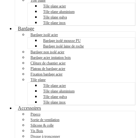
Tôle plane
Tôle plane acier
Tôle plane aluminium
Tôle plane galva
Tôle plane inox
Bardage
Bardage isolé acier
Bardage isolé mousse PU
Bardage isolé laine de roche
Bardage non isolé acier
Bardage acier imitation bois
Clôture de chantier acier
Plateau de bardage acier
Fixation bardage acier
Tôle plane
Tôle plane acier
Tôle plane aluminium
Tôle plane galva
Tôle plane inox
Accessoires
Pipeco
Sortie de ventilation
Silicone & colle
Vis Bois
Disque à tronçonner