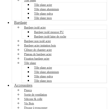
Tôle plane
Tôle plane acier
Tôle plane aluminium
Tôle plane galva
Tôle plane inox
Bardage
Bardage isolé acier
Bardage isolé mousse PU
Bardage isolé laine de roche
Bardage non isolé acier
Bardage acier imitation bois
Clôture de chantier acier
Plateau de bardage acier
Fixation bardage acier
Tôle plane
Tôle plane acier
Tôle plane aluminium
Tôle plane galva
Tôle plane inox
Accessoires
Pipeco
Sortie de ventilation
Silicone & colle
Vis Bois
Disque à tronçonner