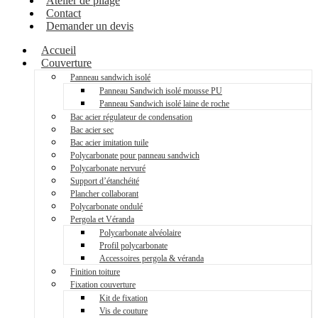
Atelier de pliage
Contact
Demander un devis
Accueil
Couverture
Panneau sandwich isolé
Panneau Sandwich isolé mousse PU
Panneau Sandwich isolé laine de roche
Bac acier régulateur de condensation
Bac acier sec
Bac acier imitation tuile
Polycarbonate pour panneau sandwich
Polycarbonate nervuré
Support d’étanchéité
Plancher collaborant
Polycarbonate ondulé
Pergola et Véranda
Polycarbonate alvéolaire
Profil polycarbonate
Accessoires pergola & véranda
Finition toiture
Fixation couverture
Kit de fixation
Vis de couture