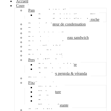
Accueil
Couverture
Panneau sandwich isolé
Panneau Sandwich isolé mousse PU
Panneau Sandwich isolé laine de roche
Bac acier régulateur de condensation
Bac acier sec
Bac acier imitation tuile
Polycarbonate pour panneau sandwich
Polycarbonate nervuré
Support d’étanchéité
Plancher collaborant
Polycarbonate ondulé
Pergola et Véranda
Polycarbonate alvéolaire
Profil polycarbonate
Accessoires pergola & véranda
Finition toiture
Fixation couverture
Kit de fixation
Vis de couture
Cavalier
Pontet
Vis auto-perforante
Costière de Velux