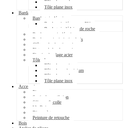
Tôle plane galva
Tôle plane inox
Bardage
Bardage isolé acier
Bardage isolé mousse PU
Bardage isolé laine de roche
Bardage non isolé acier
Bardage acier imitation bois
Clôture de chantier acier
Plateau de bardage acier
Fixation bardage acier
Tôle plane
Tôle plane acier
Tôle plane aluminium
Tôle plane galva
Tôle plane inox
Accessoires
Pipeco
Sortie de ventilation
Silicone & colle
Vis Bois
Disque à tronçonner
Peinture de retouche
Bois