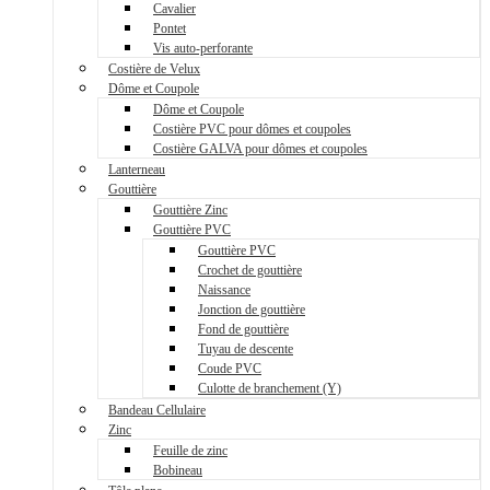
Cavalier
Pontet
Vis auto-perforante
Costière de Velux
Dôme et Coupole
Dôme et Coupole
Costière PVC pour dômes et coupoles
Costière GALVA pour dômes et coupoles
Lanterneau
Gouttière
Gouttière Zinc
Gouttière PVC
Gouttière PVC
Crochet de gouttière
Naissance
Jonction de gouttière
Fond de gouttière
Tuyau de descente
Coude PVC
Culotte de branchement (Y)
Bandeau Cellulaire
Zinc
Feuille de zinc
Bobineau