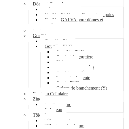
Dôme et Coupole
Dôme et Coupole
Costière PVC pour dômes et coupoles
Costière GALVA pour dômes et
coupoles
Lanterneau
Gouttière
Gouttière Zinc
Gouttière PVC
Gouttière PVC
Crochet de gouttière
Naissance
Jonction de gouttière
Fond de gouttière
Tuyau de descente
Coude PVC
Culotte de branchement (Y)
Bandeau Cellulaire
Zinc
Feuille de zinc
Bobineau
Tôle plane
Tôle plane acier
Tôle plane aluminium