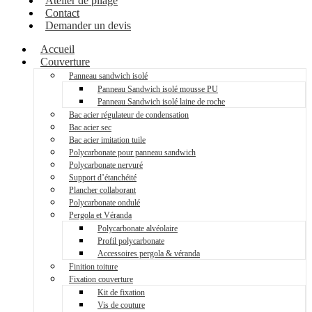
Atelier de pliage
Contact
Demander un devis
Accueil
Couverture
Panneau sandwich isolé
Panneau Sandwich isolé mousse PU
Panneau Sandwich isolé laine de roche
Bac acier régulateur de condensation
Bac acier sec
Bac acier imitation tuile
Polycarbonate pour panneau sandwich
Polycarbonate nervuré
Support d’étanchéité
Plancher collaborant
Polycarbonate ondulé
Pergola et Véranda
Polycarbonate alvéolaire
Profil polycarbonate
Accessoires pergola & véranda
Finition toiture
Fixation couverture
Kit de fixation
Vis de couture