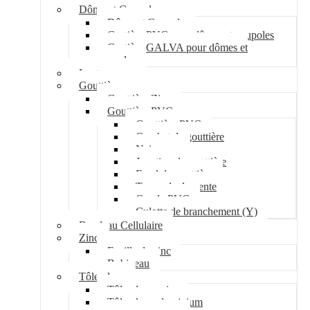
Dôme et Coupole
Dôme et Coupole
Costière PVC pour dômes et coupoles
Costière GALVA pour dômes et
coupoles
Lanterneau
Gouttière
Gouttière Zinc
Gouttière PVC
Gouttière PVC
Crochet de gouttière
Naissance
Jonction de gouttière
Fond de gouttière
Tuyau de descente
Coude PVC
Culotte de branchement (Y)
Bandeau Cellulaire
Zinc
Feuille de zinc
Bobineau
Tôle plane
Tôle plane acier
Tôle plane aluminium