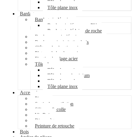
Tôle plane galva
Tôle plane inox
Bardage
Bardage isolé acier
Bardage isolé mousse PU
Bardage isolé laine de roche
Bardage non isolé acier
Bardage acier imitation bois
Clôture de chantier acier
Plateau de bardage acier
Fixation bardage acier
Tôle plane
Tôle plane acier
Tôle plane aluminium
Tôle plane galva
Tôle plane inox
Accessoires
Pipeco
Sortie de ventilation
Silicone & colle
Vis Bois
Disque à tronçonner
Peinture de retouche
Bois