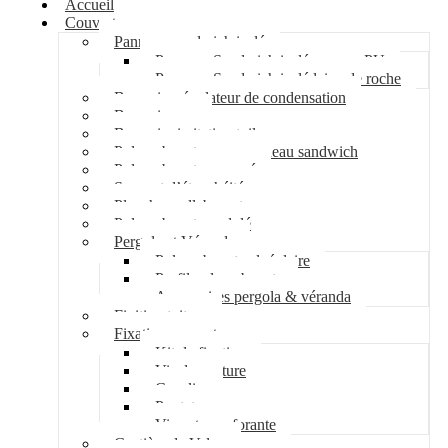
Accueil
Couverture
Panneau sandwich isolé
Panneau Sandwich isolé mousse PU
Panneau Sandwich isolé laine de roche
Bac acier régulateur de condensation
Bac acier sec
Bac acier imitation tuile
Polycarbonate pour panneau sandwich
Polycarbonate nervuré
Support d’étanchéité
Plancher collaborant
Polycarbonate ondulé
Pergola et Véranda
Polycarbonate alvéolaire
Profil polycarbonate
Accessoires pergola & véranda
Finition toiture
Fixation couverture
Kit de fixation
Vis de couture
Cavalier
Pontet
Vis auto-perforante
Costière de Velux