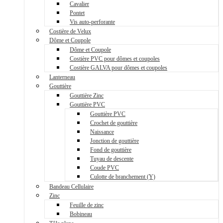
Cavalier
Pontet
Vis auto-perforante
Costière de Velux
Dôme et Coupole
Dôme et Coupole
Costière PVC pour dômes et coupoles
Costière GALVA pour dômes et coupoles
Lanterneau
Gouttière
Gouttière Zinc
Gouttière PVC
Gouttière PVC
Crochet de gouttière
Naissance
Jonction de gouttière
Fond de gouttière
Tuyau de descente
Coude PVC
Culotte de branchement (Y)
Bandeau Cellulaire
Zinc
Feuille de zinc
Bobineau