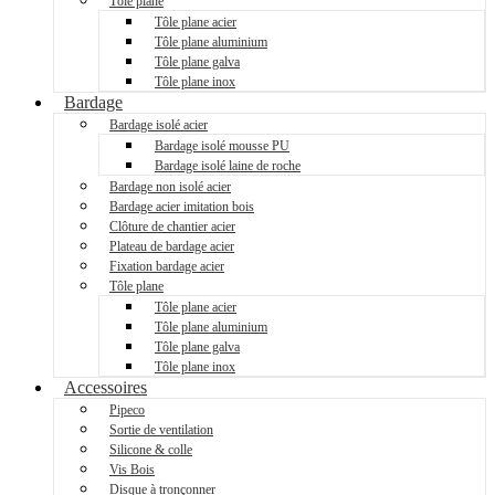
Tôle plane
Tôle plane acier
Tôle plane aluminium
Tôle plane galva
Tôle plane inox
Bardage
Bardage isolé acier
Bardage isolé mousse PU
Bardage isolé laine de roche
Bardage non isolé acier
Bardage acier imitation bois
Clôture de chantier acier
Plateau de bardage acier
Fixation bardage acier
Tôle plane
Tôle plane acier
Tôle plane aluminium
Tôle plane galva
Tôle plane inox
Accessoires
Pipeco
Sortie de ventilation
Silicone & colle
Vis Bois
Disque à tronçonner