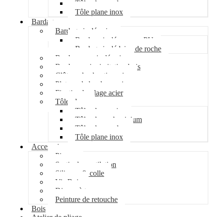
Tôle plane galva
Tôle plane inox
Bardage
Bardage isolé acier
Bardage isolé mousse PU
Bardage isolé laine de roche
Bardage non isolé acier
Bardage acier imitation bois
Clôture de chantier acier
Plateau de bardage acier
Fixation bardage acier
Tôle plane
Tôle plane acier
Tôle plane aluminium
Tôle plane galva
Tôle plane inox
Accessoires
Pipeco
Sortie de ventilation
Silicone & colle
Vis Bois
Disque à tronçonner
Peinture de retouche
Bois