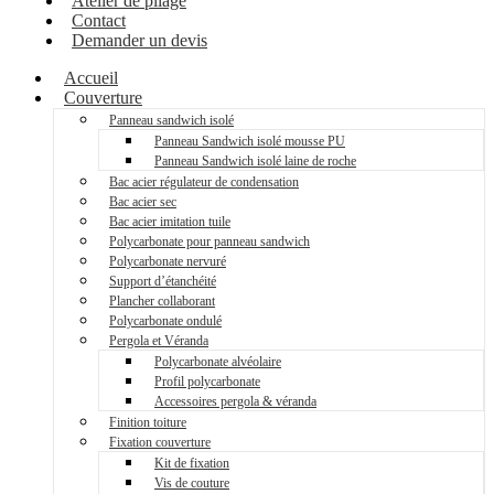
Atelier de pliage
Contact
Demander un devis
Accueil
Couverture
Panneau sandwich isolé
Panneau Sandwich isolé mousse PU
Panneau Sandwich isolé laine de roche
Bac acier régulateur de condensation
Bac acier sec
Bac acier imitation tuile
Polycarbonate pour panneau sandwich
Polycarbonate nervuré
Support d’étanchéité
Plancher collaborant
Polycarbonate ondulé
Pergola et Véranda
Polycarbonate alvéolaire
Profil polycarbonate
Accessoires pergola & véranda
Finition toiture
Fixation couverture
Kit de fixation
Vis de couture