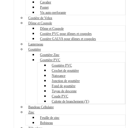
Cavalier
Pontet
Vis auto-perforante
Costière de Velux
Dôme et Coupole
Dôme et Coupole
Costière PVC pour dômes et coupoles
Costière GALVA pour dômes et coupoles
Lanterneau
Gouttière
Gouttière Zinc
Gouttière PVC
Gouttière PVC
Crochet de gouttière
Naissance
Jonction de gouttière
Fond de gouttière
Tuyau de descente
Coude PVC
Culotte de branchement (Y)
Bandeau Cellulaire
Zinc
Feuille de zinc
Bobineau