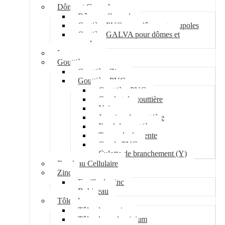
Dôme et Coupole
Dôme et Coupole
Costière PVC pour dômes et coupoles
Costière GALVA pour dômes et
coupoles
Lanterneau
Gouttière
Gouttière Zinc
Gouttière PVC
Gouttière PVC
Crochet de gouttière
Naissance
Jonction de gouttière
Fond de gouttière
Tuyau de descente
Coude PVC
Culotte de branchement (Y)
Bandeau Cellulaire
Zinc
Feuille de zinc
Bobineau
Tôle plane
Tôle plane acier
Tôle plane aluminium