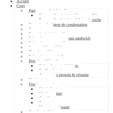
Accueil
Couverture
Panneau sandwich isolé
Panneau Sandwich isolé mousse PU
Panneau Sandwich isolé laine de roche
Bac acier régulateur de condensation
Bac acier sec
Bac acier imitation tuile
Polycarbonate pour panneau sandwich
Polycarbonate nervuré
Support d’étanchéité
Plancher collaborant
Polycarbonate ondulé
Pergola et Véranda
Polycarbonate alvéolaire
Profil polycarbonate
Accessoires pergola & véranda
Finition toiture
Fixation couverture
Kit de fixation
Vis de couture
Cavalier
Pontet
Vis auto-perforante
Costière de Velux