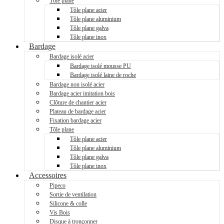
Tôle plane
Tôle plane acier
Tôle plane aluminium
Tôle plane galva
Tôle plane inox
Bardage
Bardage isolé acier
Bardage isolé mousse PU
Bardage isolé laine de roche
Bardage non isolé acier
Bardage acier imitation bois
Clôture de chantier acier
Plateau de bardage acier
Fixation bardage acier
Tôle plane
Tôle plane acier
Tôle plane aluminium
Tôle plane galva
Tôle plane inox
Accessoires
Pipeco
Sortie de ventilation
Silicone & colle
Vis Bois
Disque à tronçonner