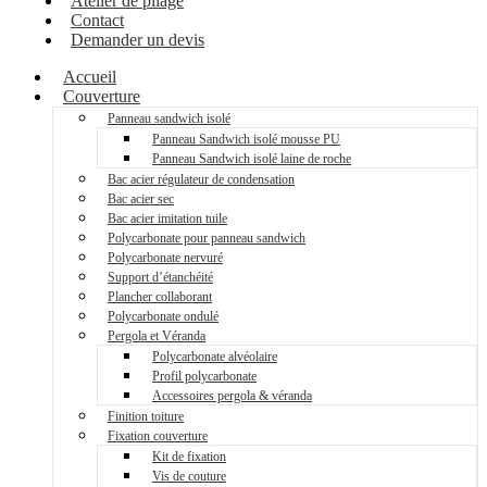
Atelier de pliage
Contact
Demander un devis
Accueil
Couverture
Panneau sandwich isolé
Panneau Sandwich isolé mousse PU
Panneau Sandwich isolé laine de roche
Bac acier régulateur de condensation
Bac acier sec
Bac acier imitation tuile
Polycarbonate pour panneau sandwich
Polycarbonate nervuré
Support d’étanchéité
Plancher collaborant
Polycarbonate ondulé
Pergola et Véranda
Polycarbonate alvéolaire
Profil polycarbonate
Accessoires pergola & véranda
Finition toiture
Fixation couverture
Kit de fixation
Vis de couture