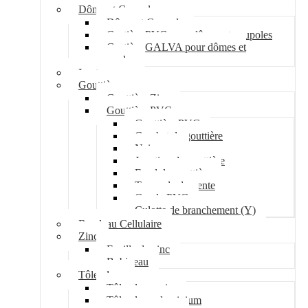
Dôme et Coupole
Dôme et Coupole
Costière PVC pour dômes et coupoles
Costière GALVA pour dômes et
coupoles
Lanterneau
Gouttière
Gouttière Zinc
Gouttière PVC
Gouttière PVC
Crochet de gouttière
Naissance
Jonction de gouttière
Fond de gouttière
Tuyau de descente
Coude PVC
Culotte de branchement (Y)
Bandeau Cellulaire
Zinc
Feuille de zinc
Bobineau
Tôle plane
Tôle plane acier
Tôle plane aluminium