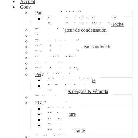
Accueil
Couverture
Panneau sandwich isolé
Panneau Sandwich isolé mousse PU
Panneau Sandwich isolé laine de roche
Bac acier régulateur de condensation
Bac acier sec
Bac acier imitation tuile
Polycarbonate pour panneau sandwich
Polycarbonate nervuré
Support d’étanchéité
Plancher collaborant
Polycarbonate ondulé
Pergola et Véranda
Polycarbonate alvéolaire
Profil polycarbonate
Accessoires pergola & véranda
Finition toiture
Fixation couverture
Kit de fixation
Vis de couture
Cavalier
Pontet
Vis auto-perforante
Costière de Velux