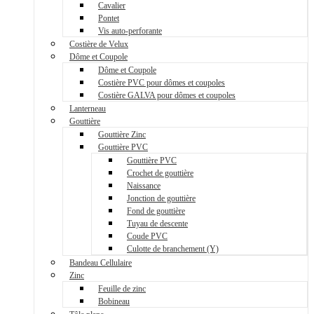
Cavalier
Pontet
Vis auto-perforante
Costière de Velux
Dôme et Coupole
Dôme et Coupole
Costière PVC pour dômes et coupoles
Costière GALVA pour dômes et coupoles
Lanterneau
Gouttière
Gouttière Zinc
Gouttière PVC
Gouttière PVC
Crochet de gouttière
Naissance
Jonction de gouttière
Fond de gouttière
Tuyau de descente
Coude PVC
Culotte de branchement (Y)
Bandeau Cellulaire
Zinc
Feuille de zinc
Bobineau