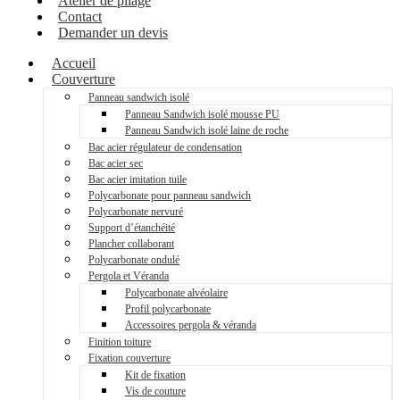
Atelier de pliage
Contact
Demander un devis
Accueil
Couverture
Panneau sandwich isolé
Panneau Sandwich isolé mousse PU
Panneau Sandwich isolé laine de roche
Bac acier régulateur de condensation
Bac acier sec
Bac acier imitation tuile
Polycarbonate pour panneau sandwich
Polycarbonate nervuré
Support d’étanchéité
Plancher collaborant
Polycarbonate ondulé
Pergola et Véranda
Polycarbonate alvéolaire
Profil polycarbonate
Accessoires pergola & véranda
Finition toiture
Fixation couverture
Kit de fixation
Vis de couture