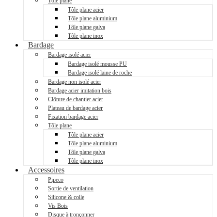
Tôle plane
Tôle plane acier
Tôle plane aluminium
Tôle plane galva
Tôle plane inox
Bardage
Bardage isolé acier
Bardage isolé mousse PU
Bardage isolé laine de roche
Bardage non isolé acier
Bardage acier imitation bois
Clôture de chantier acier
Plateau de bardage acier
Fixation bardage acier
Tôle plane
Tôle plane acier
Tôle plane aluminium
Tôle plane galva
Tôle plane inox
Accessoires
Pipeco
Sortie de ventilation
Silicone & colle
Vis Bois
Disque à tronçonner