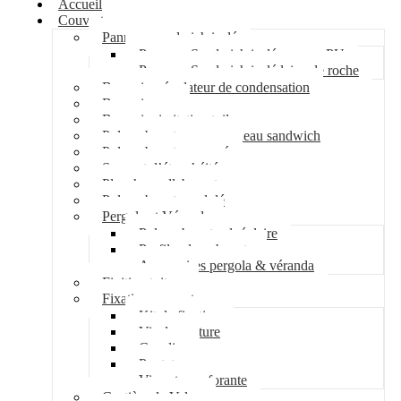
Accueil
Couverture
Panneau sandwich isolé
Panneau Sandwich isolé mousse PU
Panneau Sandwich isolé laine de roche
Bac acier régulateur de condensation
Bac acier sec
Bac acier imitation tuile
Polycarbonate pour panneau sandwich
Polycarbonate nervuré
Support d’étanchéité
Plancher collaborant
Polycarbonate ondulé
Pergola et Véranda
Polycarbonate alvéolaire
Profil polycarbonate
Accessoires pergola & véranda
Finition toiture
Fixation couverture
Kit de fixation
Vis de couture
Cavalier
Pontet
Vis auto-perforante
Costière de Velux