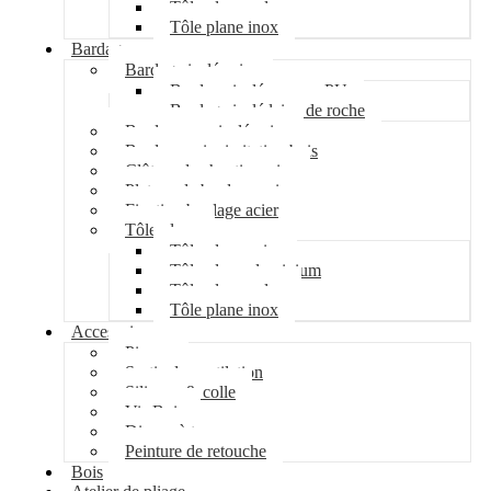
Tôle plane galva
Tôle plane inox
Bardage
Bardage isolé acier
Bardage isolé mousse PU
Bardage isolé laine de roche
Bardage non isolé acier
Bardage acier imitation bois
Clôture de chantier acier
Plateau de bardage acier
Fixation bardage acier
Tôle plane
Tôle plane acier
Tôle plane aluminium
Tôle plane galva
Tôle plane inox
Accessoires
Pipeco
Sortie de ventilation
Silicone & colle
Vis Bois
Disque à tronçonner
Peinture de retouche
Bois