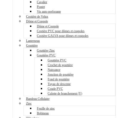
Cavalier
Pontet
Vis auto-perforante
Costière de Velux
Dôme et Coupole
Dôme et Coupole
Costière PVC pour dômes et coupoles
Costière GALVA pour dômes et coupoles
Lanterneau
Gouttière
Gouttière Zinc
Gouttière PVC
Gouttière PVC
Crochet de gouttière
Naissance
Jonction de gouttière
Fond de gouttière
Tuyau de descente
Coude PVC
Culotte de branchement (Y)
Bandeau Cellulaire
Zinc
Feuille de zinc
Bobineau