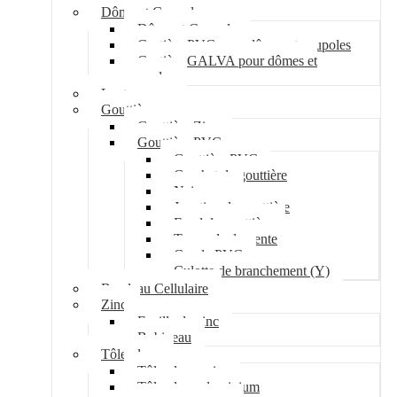
Dôme et Coupole
Dôme et Coupole
Costière PVC pour dômes et coupoles
Costière GALVA pour dômes et
coupoles
Lanterneau
Gouttière
Gouttière Zinc
Gouttière PVC
Gouttière PVC
Crochet de gouttière
Naissance
Jonction de gouttière
Fond de gouttière
Tuyau de descente
Coude PVC
Culotte de branchement (Y)
Bandeau Cellulaire
Zinc
Feuille de zinc
Bobineau
Tôle plane
Tôle plane acier
Tôle plane aluminium