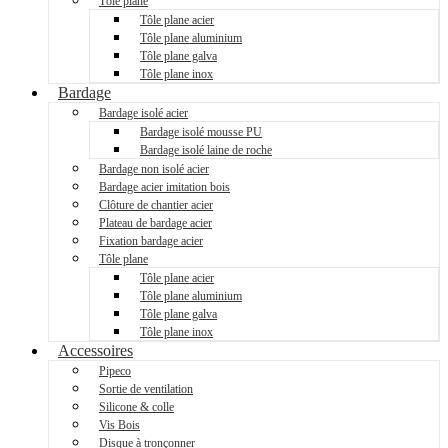
Tôle plane
Tôle plane acier
Tôle plane aluminium
Tôle plane galva
Tôle plane inox
Bardage
Bardage isolé acier
Bardage isolé mousse PU
Bardage isolé laine de roche
Bardage non isolé acier
Bardage acier imitation bois
Clôture de chantier acier
Plateau de bardage acier
Fixation bardage acier
Tôle plane
Tôle plane acier
Tôle plane aluminium
Tôle plane galva
Tôle plane inox
Accessoires
Pipeco
Sortie de ventilation
Silicone & colle
Vis Bois
Disque à tronçonner