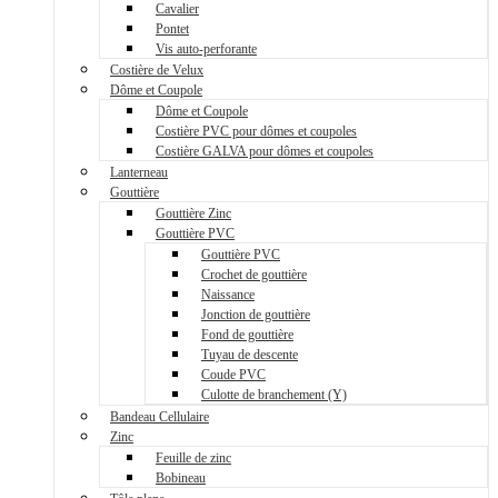
Cavalier
Pontet
Vis auto-perforante
Costière de Velux
Dôme et Coupole
Dôme et Coupole
Costière PVC pour dômes et coupoles
Costière GALVA pour dômes et coupoles
Lanterneau
Gouttière
Gouttière Zinc
Gouttière PVC
Gouttière PVC
Crochet de gouttière
Naissance
Jonction de gouttière
Fond de gouttière
Tuyau de descente
Coude PVC
Culotte de branchement (Y)
Bandeau Cellulaire
Zinc
Feuille de zinc
Bobineau