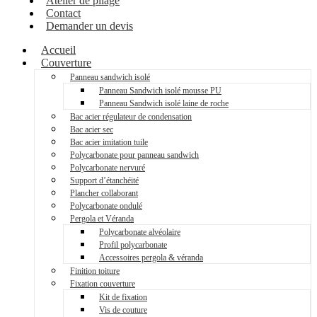
Atelier de pliage
Contact
Demander un devis
Accueil
Couverture
Panneau sandwich isolé
Panneau Sandwich isolé mousse PU
Panneau Sandwich isolé laine de roche
Bac acier régulateur de condensation
Bac acier sec
Bac acier imitation tuile
Polycarbonate pour panneau sandwich
Polycarbonate nervuré
Support d’étanchéité
Plancher collaborant
Polycarbonate ondulé
Pergola et Véranda
Polycarbonate alvéolaire
Profil polycarbonate
Accessoires pergola & véranda
Finition toiture
Fixation couverture
Kit de fixation
Vis de couture