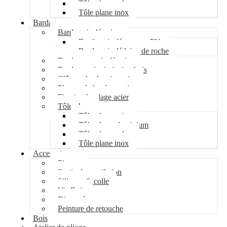
Tôle plane galva
Tôle plane inox
Bardage
Bardage isolé acier
Bardage isolé mousse PU
Bardage isolé laine de roche
Bardage non isolé acier
Bardage acier imitation bois
Clôture de chantier acier
Plateau de bardage acier
Fixation bardage acier
Tôle plane
Tôle plane acier
Tôle plane aluminium
Tôle plane galva
Tôle plane inox
Accessoires
Pipeco
Sortie de ventilation
Silicone & colle
Vis Bois
Disque à tronçonner
Peinture de retouche
Bois