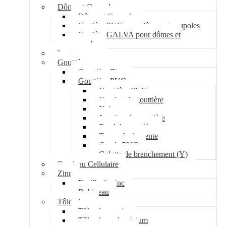
Dôme et Coupole
Dôme et Coupole
Costière PVC pour dômes et coupoles
Costière GALVA pour dômes et
coupoles
Lanterneau
Gouttière
Gouttière Zinc
Gouttière PVC
Gouttière PVC
Crochet de gouttière
Naissance
Jonction de gouttière
Fond de gouttière
Tuyau de descente
Coude PVC
Culotte de branchement (Y)
Bandeau Cellulaire
Zinc
Feuille de zinc
Bobineau
Tôle plane
Tôle plane acier
Tôle plane aluminium