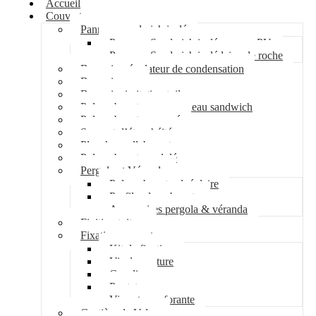
Accueil
Couverture
Panneau sandwich isolé
Panneau Sandwich isolé mousse PU
Panneau Sandwich isolé laine de roche
Bac acier régulateur de condensation
Bac acier sec
Bac acier imitation tuile
Polycarbonate pour panneau sandwich
Polycarbonate nervuré
Support d’étanchéité
Plancher collaborant
Polycarbonate ondulé
Pergola et Véranda
Polycarbonate alvéolaire
Profil polycarbonate
Accessoires pergola & véranda
Finition toiture
Fixation couverture
Kit de fixation
Vis de couture
Cavalier
Pontet
Vis auto-perforante
Costière de Velux