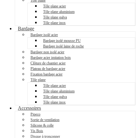
Tôle plane
Tôle plane acier
Tôle plane aluminium
Tôle plane galva
Tôle plane inox
Bardage
Bardage isolé acier
Bardage isolé mousse PU
Bardage isolé laine de roche
Bardage non isolé acier
Bardage acier imitation bois
Clôture de chantier acier
Plateau de bardage acier
Fixation bardage acier
Tôle plane
Tôle plane acier
Tôle plane aluminium
Tôle plane galva
Tôle plane inox
Accessoires
Pipeco
Sortie de ventilation
Silicone & colle
Vis Bois
Disque à tronçonner