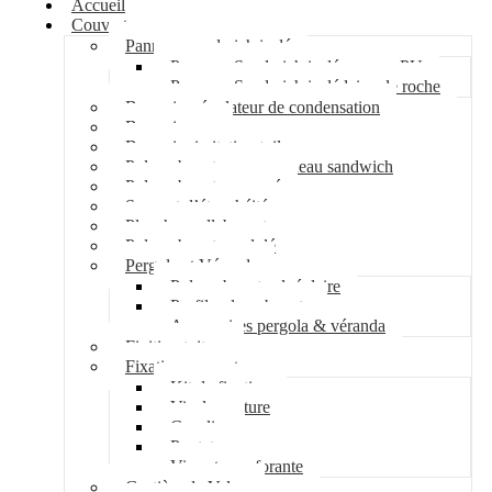
Accueil
Couverture
Panneau sandwich isolé
Panneau Sandwich isolé mousse PU
Panneau Sandwich isolé laine de roche
Bac acier régulateur de condensation
Bac acier sec
Bac acier imitation tuile
Polycarbonate pour panneau sandwich
Polycarbonate nervuré
Support d’étanchéité
Plancher collaborant
Polycarbonate ondulé
Pergola et Véranda
Polycarbonate alvéolaire
Profil polycarbonate
Accessoires pergola & véranda
Finition toiture
Fixation couverture
Kit de fixation
Vis de couture
Cavalier
Pontet
Vis auto-perforante
Costière de Velux