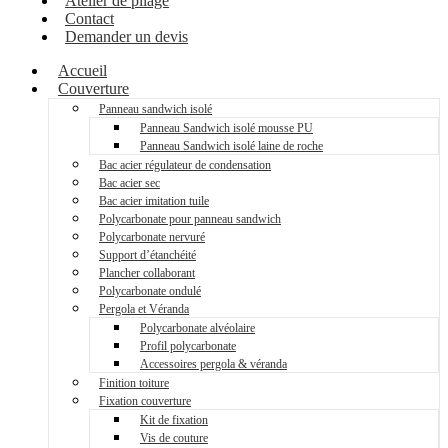
Atelier de pliage
Contact
Demander un devis
Accueil
Couverture
Panneau sandwich isolé
Panneau Sandwich isolé mousse PU
Panneau Sandwich isolé laine de roche
Bac acier régulateur de condensation
Bac acier sec
Bac acier imitation tuile
Polycarbonate pour panneau sandwich
Polycarbonate nervuré
Support d’étanchéité
Plancher collaborant
Polycarbonate ondulé
Pergola et Véranda
Polycarbonate alvéolaire
Profil polycarbonate
Accessoires pergola & véranda
Finition toiture
Fixation couverture
Kit de fixation
Vis de couture