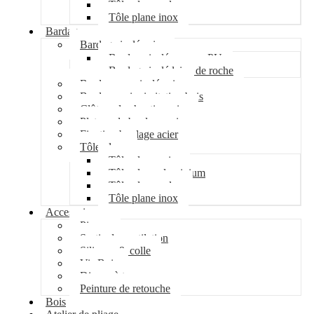
Tôle plane galva
Tôle plane inox
Bardage
Bardage isolé acier
Bardage isolé mousse PU
Bardage isolé laine de roche
Bardage non isolé acier
Bardage acier imitation bois
Clôture de chantier acier
Plateau de bardage acier
Fixation bardage acier
Tôle plane
Tôle plane acier
Tôle plane aluminium
Tôle plane galva
Tôle plane inox
Accessoires
Pipeco
Sortie de ventilation
Silicone & colle
Vis Bois
Disque à tronçonner
Peinture de retouche
Bois