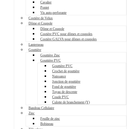
Cavalier
Pontet
Vis auto-perforante
Costière de Velux
Dôme et Coupole
Dôme et Coupole
Costière PVC pour dômes et coupoles
Costière GALVA pour dômes et coupoles
Lanterneau
Gouttière
Gouttière Zinc
Gouttière PVC
Gouttière PVC
Crochet de gouttière
Naissance
Jonction de gouttière
Fond de gouttière
Tuyau de descente
Coude PVC
Culotte de branchement (Y)
Bandeau Cellulaire
Zinc
Feuille de zinc
Bobineau