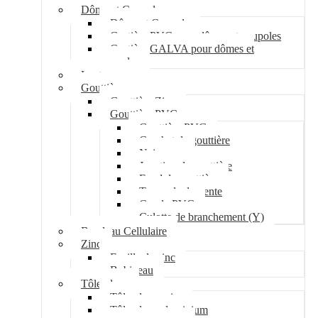
Dôme et Coupole
Dôme et Coupole
Costière PVC pour dômes et coupoles
Costière GALVA pour dômes et
coupoles
Lanterneau
Gouttière
Gouttière Zinc
Gouttière PVC
Gouttière PVC
Crochet de gouttière
Naissance
Jonction de gouttière
Fond de gouttière
Tuyau de descente
Coude PVC
Culotte de branchement (Y)
Bandeau Cellulaire
Zinc
Feuille de zinc
Bobineau
Tôle plane
Tôle plane acier
Tôle plane aluminium