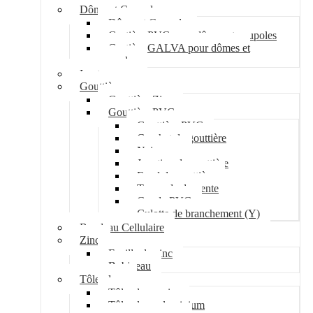
Dôme et Coupole
Dôme et Coupole
Costière PVC pour dômes et coupoles
Costière GALVA pour dômes et
coupoles
Lanterneau
Gouttière
Gouttière Zinc
Gouttière PVC
Gouttière PVC
Crochet de gouttière
Naissance
Jonction de gouttière
Fond de gouttière
Tuyau de descente
Coude PVC
Culotte de branchement (Y)
Bandeau Cellulaire
Zinc
Feuille de zinc
Bobineau
Tôle plane
Tôle plane acier
Tôle plane aluminium