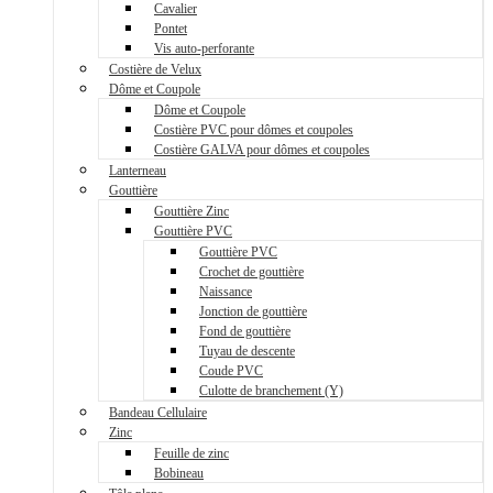
Cavalier
Pontet
Vis auto-perforante
Costière de Velux
Dôme et Coupole
Dôme et Coupole
Costière PVC pour dômes et coupoles
Costière GALVA pour dômes et coupoles
Lanterneau
Gouttière
Gouttière Zinc
Gouttière PVC
Gouttière PVC
Crochet de gouttière
Naissance
Jonction de gouttière
Fond de gouttière
Tuyau de descente
Coude PVC
Culotte de branchement (Y)
Bandeau Cellulaire
Zinc
Feuille de zinc
Bobineau