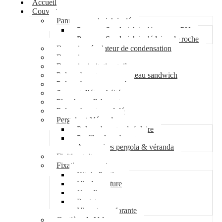
Accueil
Couverture
Panneau sandwich isolé
Panneau Sandwich isolé mousse PU
Panneau Sandwich isolé laine de roche
Bac acier régulateur de condensation
Bac acier sec
Bac acier imitation tuile
Polycarbonate pour panneau sandwich
Polycarbonate nervuré
Support d’étanchéité
Plancher collaborant
Polycarbonate ondulé
Pergola et Véranda
Polycarbonate alvéolaire
Profil polycarbonate
Accessoires pergola & véranda
Finition toiture
Fixation couverture
Kit de fixation
Vis de couture
Cavalier
Pontet
Vis auto-perforante
Costière de Velux