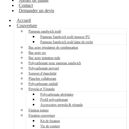
Atelier de pliage
Contact
Demander un devis
Accueil
Couverture
Panneau sandwich isolé
Panneau Sandwich isolé mousse PU
Panneau Sandwich isolé laine de roche
Bac acier régulateur de condensation
Bac acier sec
Bac acier imitation tuile
Polycarbonate pour panneau sandwich
Polycarbonate nervuré
Support d’étanchéité
Plancher collaborant
Polycarbonate ondulé
Pergola et Véranda
Polycarbonate alvéolaire
Profil polycarbonate
Accessoires pergola & véranda
Finition toiture
Fixation couverture
Kit de fixation
Vis de couture