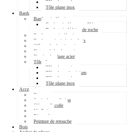
Tôle plane galva
Tôle plane inox
Bardage
Bardage isolé acier
Bardage isolé mousse PU
Bardage isolé laine de roche
Bardage non isolé acier
Bardage acier imitation bois
Clôture de chantier acier
Plateau de bardage acier
Fixation bardage acier
Tôle plane
Tôle plane acier
Tôle plane aluminium
Tôle plane galva
Tôle plane inox
Accessoires
Pipeco
Sortie de ventilation
Silicone & colle
Vis Bois
Disque à tronçonner
Peinture de retouche
Bois