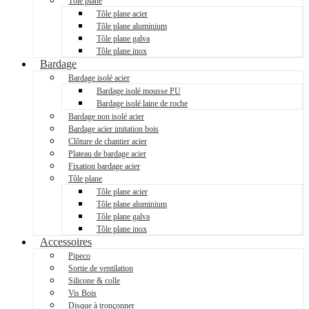
Tôle plane
Tôle plane acier
Tôle plane aluminium
Tôle plane galva
Tôle plane inox
Bardage
Bardage isolé acier
Bardage isolé mousse PU
Bardage isolé laine de roche
Bardage non isolé acier
Bardage acier imitation bois
Clôture de chantier acier
Plateau de bardage acier
Fixation bardage acier
Tôle plane
Tôle plane acier
Tôle plane aluminium
Tôle plane galva
Tôle plane inox
Accessoires
Pipeco
Sortie de ventilation
Silicone & colle
Vis Bois
Disque à tronçonner